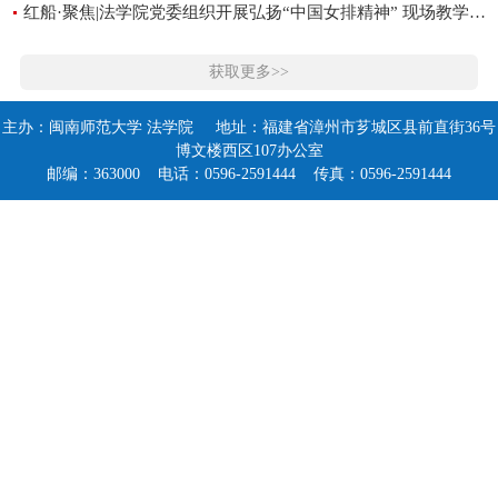
红船·聚焦|法学院党委组织开展弘扬“中国女排精神” 现场教学主题党日活动
获取更多>>
主办：闽南师范大学 法学院 地址：福建省漳州市芗城区县前直街36号
博文楼西区107办公室
邮编：363000 电话：0596-2591444 传真：0596-2591444