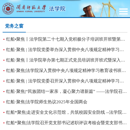
党务之窗
红船•聚焦丨法学院第二十七期入党积极分子培训班开班暨第一次党课培训
红船·聚焦 | 法学院党委举办深入贯彻中央八项规定精神学习教育读书班暨教职工政治理论学习会
红船·聚焦丨法学院举办第七期正式党员培训班开班式暨深入贯彻中央八项规定精神学习教育读书班学习会
红船·聚焦|法学院深入贯彻中央八项规定精神学习教育读书班开班
红船·聚焦 | 法学院党委召开深入贯彻中央八项规定精神学习教育部署会
红船·聚焦|“民族团结一家亲，凝心聚力谱新篇” ——法学院召开“铸牢中华民族共同体意识”座谈会
红船·聚焦|法学院师生热议2025年全国两会
红船*聚焦|走进安全文化示范馆，共筑校园安全防线 --法学院党委组织开展安全教育主题党日活动
红船*聚焦|法学院召开党支部书记述职评议考核会暨党支部书记工作例会