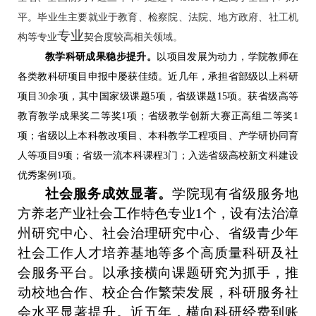
平
。毕业生主要
就业于
教育、检察院、法院、地方政府、社工机
专业
构等专业
契合度较高
相关领域。
教学科研成果稳步提升。
以项目发展为动力，学院教师在
各类教科研项目申报中屡获佳绩。近几年，承担省部级以上科研
项目
30余项，其中国家级课题5项，省级课题15项
。
获省级
高等
教育
教学成果
奖
二等奖
1项
；省级
教学创新大赛正高组二等奖
1
项
；省级以上本科教改项目、本科教学工程项目、产学研协同育
人等项目
9项；省级一流本科课程3门；
入选省级高校新文科建设
优秀案例
1项
。
社会服务成效显著。
学院现有省级服务地
方养老产业社会工作特色专业1个，设有法治漳
州研究中心、社会治理研究中心、省级青少年
社会工作人才培养基地等
多个
高质量
科研及社
会服务平台。以承接横向课题研究为抓手，推
动校地合作、校企合作繁荣发展，科研服务社
会水平显著提升。近五年，横向科研经费到账