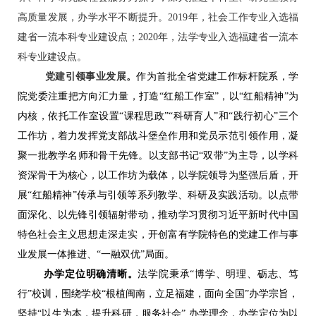
高质量发展，办学水平不断提升。
2019年
，
社会工作专业入选福
建省一流本科专业建设点
；
2020年
，
法学专业入选福建省一流本
科专业建设点。
党建引领
事业发展
。
作为首批全省党建工作标杆院系，学
院党委注重把方向汇力量，打造
“红船工作室”，以“红船精神”为
内核，依托工作室设置“课程思政”“科研育人”和“践行初心”三个
工作坊，着力发挥党支部战斗堡垒作用和党员示范引领作用，凝
聚一批教学名师和骨干先锋
。
以支部书记
“双带”为主导，以学科
资深骨干为核心，以工作坊为载体，以学院领导为坚强后盾，开
展“红船精神”传承与引领等系列教学、科研及实践活动
。
以点带
面深化、以先锋引领辐射带动，推动学习贯彻习近平新时代中国
特色社会主义思想走深走实，开创富有学院特色的党建工作与事
业发展一体推进、
“一融双优”局面。
办学定位明确清晰。
法学院秉承
“博学、明理、砺志、笃
行”校训，围绕学校“根植闽南，立足福建，面向全国”办学宗旨，
坚持“以生为本，提升科研，服务社会”,办学理念，办学定位为以