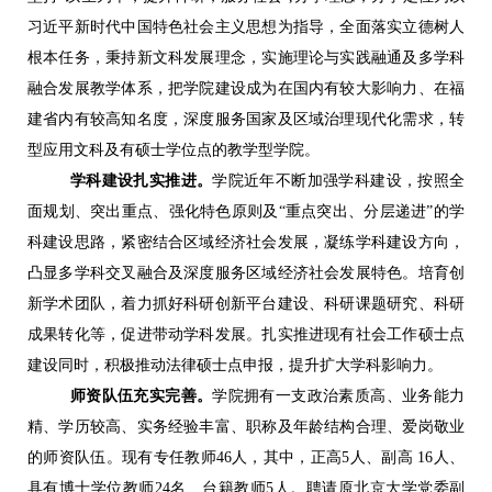
习近平新时代中国特色社会主义思想为指导，全面落实立德树人
根本任务，秉持新文科发展理念，实施理论与实践融通及多学科
融合发展教学体系，把学院建设成为在国内有较大影响力、在福
建省内有较高知名度，深度服务国家及区域治理现代化需求，转
型应用文科及有硕士学位点的教学型学院。
学科建设扎实推进。
学院近年不断加强学科建设，按照全
面规划、突出重点、强化特色原则及
“重点突出、分层递进”的学
科建设思路，紧密结合区域经济社会发展，凝练学科建设方向，
凸显多学科交叉融合及深度服务区域经济社会发展特色。培育创
新学术团队，着力抓好科研创新平台建设、科研课题研究、科研
成果转化等，促进带动学科发展。扎实推进现有社会工作硕士点
建设同时，积极推动法律硕士点申报，提升扩大学科影响力。
师资队伍充实完善。
学院拥有一支政治素质高、业务能力
精、学历较高、实务经验丰富、职称及年龄结构合理、爱岗敬业
的师资队伍。现有专任教师
46人，其中，正高5人、副高 16人、
具有博士学位教师24名、台籍教师5人。聘请原北京大学党委副