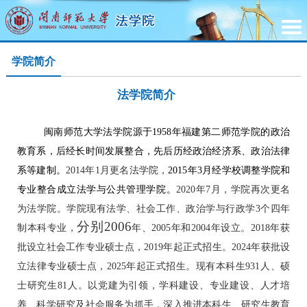
学院简介
法学院简介
闽南师范大学法学院源于
1958年福建第二师范学院的政治
教育系
，
后经长时间发展整合，先后历经政治经济系、政治法律
系等建制
。
2014年1月
更名
法学
院，
2015
年
3
月
经
学校调整
学院
和
专业整合成立法学与公共管理学院
。
2020年7月
，学院
再次更名
为法学院。
学院
现有
法学、
社会工作
、政治学与行政学
3个
四年
分别2006
制
本科专业，
年、2005年和2004年设立。2018年获
批设立
社会工作专业硕士点
，
2019年起正式招生。2024年获批设
立法律专业硕士点，2025年起正式招生。
现有本科生
931
人、硕
士研究生
81
人。以
党建为引领，
学科建设、专业建设、人才培
养、科学研究及社会服务为抓手，深入推进本科生、研究生教育