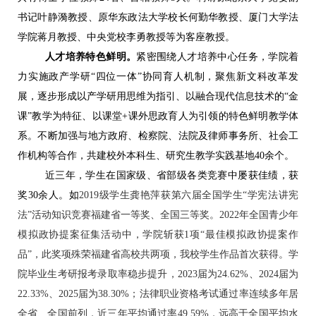
书记叶静漪教授、原华东政法大学校长何勤华教授、厦门大学
法
学院
蒋月教授、中央党校李勇教授等为客座教授。
人才培养特色鲜明。
紧密围绕人才培养中心任务，学院着
力实施政产学研
“四位一体”协同育人机制，聚焦新文科改革发
展，逐步形成以产学研用思维为指引、以融合现代信息技术的“金
课”教学为特征、以课堂+课外思政育人为引领的特色鲜明教学体
系。
不断加强与地方政府、检察院、法院及律师事务所、社会工
作机构等合作，共建校外本科生、研究生教学实践基地
40余个。
近三年，学生在国家级、省部级各类竞赛中屡获佳绩，获
奖
30余人。
如
2019级
学生
龚艳萍获第六届全国学生
“学宪法讲宪
法”活动知识竞赛福建省一等奖、全国三等奖
。
2022年全国青少年
模拟政协提案征集活动
中
，学院斩获
1项“最佳模拟政协提案作
品”
，
此奖项
殊荣福建
省高校共两项
，我校学生作品首次获得。学
院毕业生考研报考录取率稳步提升，
202
3
届为
24.62%、202
4
届为
2
2.33
%、202
5
届为
38.30%
；法律职业资格考试通过率连续多年居
全省、全国前列
，
近三年平均通过率
49.59%，远高于全国平均水