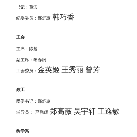
书记：蔡滨
韩巧香
纪委委员：邢舒惠
工会
主席：陈越
副主席：黎春娴
金英姬 王秀丽 曾芳
工会委员：
政工
团委书记：邢舒惠
郑高薇 吴宇轩 王逸敏
辅导员：
严鹏辉
教学系