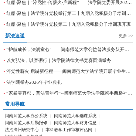
红船·聚焦｜“淬党性·传薪火·启新程”——法学院党委开展2026届毕业生党员教育“六个一”工程活动
红船·聚焦｜法学院分党校举行第二十九期入党积极分子培训班结业式
红船·聚焦丨法学院分党校第二十九期入党积极分子培训班开班
新法速递
更多 >>
“护航成长，法润童心”——闽南师范大学公益普法服务队开展普法进学校系列活动
以文弘法，以赛砺行｜法学院法律文书竞赛圆满举办
淬党性薪火 启崭新征程——闽南师范大学法学院开展毕业生党员教育“六个一”工程
法学院举办2026年毕业典礼
“家暴零容忍，普法青年行”--闽南师范大学法学院携手西桥社区开展主题普法志愿活动
常用导航
闽南师范大学办公系统
闽南师范大学选课系统
|
|
闽南师范大学后勤报修
闽南师范大学财务信息
|
|
法治漳州研究中心
本科教学工作审核评估网
|
|