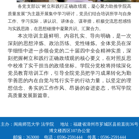
各党支部以
“树立和践行正确政绩观，凝心聚力助推学院高
质量发展”为主题开展集中学习研讨，党员们结合培训所学与自身
工作、学习实际，谈认识、讲体会、谋举措，积极交流思想感悟
与实践思路，在思想碰撞中凝聚共识、汇聚合力。
本次培训主题鲜明、内容扎实、导向明确，是一次
深刻的思想淬炼、政治历练、党性锤炼。全体党员在深
学细悟中进一步领会
党的
二十届四中全会精神实质，深
刻把握树立和践行正确政绩观的核心要义，在对照反思
中
校准
了实干担当的政绩坐标。学院分党校将持续深化
党员教育培训工作，
引导全院党员
把学习成果转化为勤
学善思的内在自觉与笃行实干的行动力量，
以坚定的理
想信念、务实的工作作风、昂扬的奋进姿态，
书写学院
高质量发展新篇章。
主办：闽南师范大学 法学院 地址：福建省漳州市芗城区县前直街36号
博文楼西区107办公室
邮编：363000 电话：0596-2591444 传真：0596-2591444