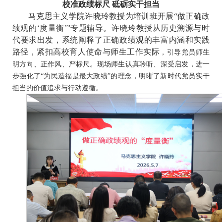
校准政绩标尺
砥砺实干担当
马克思主义学院许晓玲教授
为培训班开展
“做正确政
绩观的‘度量衡’”专题
辅导。
许晓玲教授从历史溯源与时
代要求出发，系统阐释
了
正确政绩观的丰富内涵和实践
路径
，
紧扣高校育人使命与师生工作实际
，引导党员师生
明方向、正作风、严标尺。现场师生认真聆听、深受启发，进一
步强化了
“为民造福是最大政绩”的理念，明晰了新时代党员实干
担当的价值追求与行动遵循。