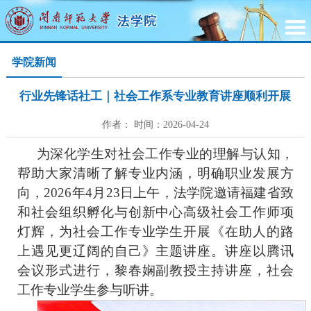
学院新闻
行业先锋话社工｜社会工作系专业教育讲座顺利开展
作者： 时间：2026-04-24
为
深化学生对
社会工作
专业
的理解与认知，
帮助大家清晰了解专业内涵
，
明确职业发展方
向，2026年4月23日上午，法学院邀请福建省致
和社会组织孵化与创新中心高级社会工作师项
灯辉，为社会工作专业学生开展《在助人的路
上遇见更辽阔的自己》主题讲座。
讲座
以腾讯
会议形式进行
，
黎春娴
副教授
主持
讲座
，社会
工作
专业学生
参与
听讲。