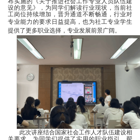
布实施的《
关于推进社会工作专业人员队伍建
设的意见》，为同学们解读行业现状
，
当前社
工岗位持续增加，晋升通道不断畅通，行业对
专业能力的要求日益提高，
也为社工专业学生
提供了更多职业选择，专业发展前景广阔。
此次讲座结合国家社
会工作
人才队伍建设相
关要求，为同学们提供了实用的职业指引，帮