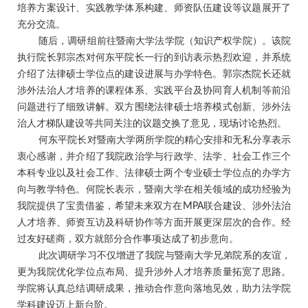
培养方案设计、实践教学体系构建、师资队伍建设等议题展开了
充分交流。
随后，调研组前往暨南大学法学院（知识产权学院）。该院
执行院长郭宗杰对何东平院长一行的到访表示热烈欢迎，并系统
介绍了法律硕士学位点的建设进展与办学特色。郭宗杰院长还就
涉外法治人才培养的课程体系、实践平台及协同育人机制等前沿
问题进行了细致讲解。双方围绕法律硕士培养模式创新、涉外法
治人才梯队建设等共同关注的议题交换了意见，现场讨论热烈。
何东平院长对暨南大学两所学院的精心安排和无私分享表示
衷心感谢，并介绍了我院政治学与行政学、法学、社会工作三个
本科专业以及社会工作、法律硕士两个专业硕士学位点的办学方
向与教学特色。何院长表示，暨南大学在相关领域的成功经验为
我院提供了宝贵借鉴，希望未来双方在
MPA
联合建设、涉外法治
人才培养、师资互访及科研协作等方面开展更深层次的合作。经
过友好磋商，双方就部分合作事项达成了初步意向。
此次调研学习不仅增进了我院与暨南大学兄弟院系的友谊，
更为我院优化学位点布局、提升涉外人才培养质量拓宽了思路。
学院将认真总结调研成果，推动合作意向落地见效，助力法学院
学科建设迈上新台阶。