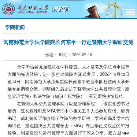
学院新闻
闽南师范大学法学院院长何东平一行赴暨南大学调研交流
作者： 时间：2026-05-16
为学习借鉴兄弟院校在学科建设、人才培养及学位点申报等
方面的先进经验，进一步推动我院内涵式发展，
2026
年
月
日
5
13
至
日，闽南师范大学法学院院长何东平教授率队赴暨南大学开
14
展专题调研交流。调研组先后走访了暨南大学公共管理学院（应
急管理学院）和法学院（知识产权学院），受到两院热情接待。
在暨南大学公共管理学院（应急管理学院），该院党委书记
廖勇、院长戴胜利及
MPA
管理中心相关工作人员参加座谈。廖勇
书记、戴利院长详细介绍了学院的办学历程、学科布局及学生培
养特色，重点围绕公共管理硕士（
）专业学位授权点的申报
MPA
经验、制度建设与运行管理等方面进行了深入分享。双方就
MPA