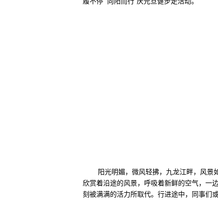
履不停 向阳而行”庆元旦健步走活动。
阳光明媚，微风轻拂，九龙江畔，风景
欣赏着沿途的风景，呼吸着新鲜的空气，一
刻被满满的活力所取代。行进途中，同事们