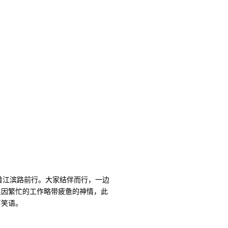
着江滨路前行。大家结伴而行，一边
里因繁忙的工作略带疲惫的神情，此
声笑语。