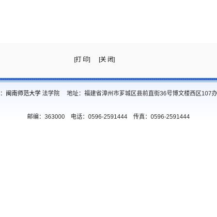
[打 印]
[关 闭]
：
闽南师范大学
法学院 地址：福建省漳州市芗城区县前直街36号博文楼西区107
邮编：363000 电话：0596-2591444 传真：0596-2591444