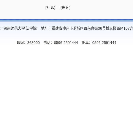
[打 印]
[关 闭]
：
闽南师范大学
法学院 地址：福建省漳州市芗城区县前直街36号博文楼西区107
邮编：363000 电话：0596-2591444 传真：0596-2591444