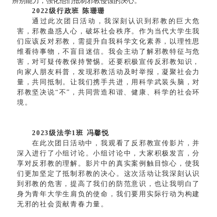
辨别能力，强化他们抵制邪教侵蚀的决心。
2022级行政班 陈珊珊
通过此次团日活动，我深刻认识到邪教的巨大危
害，邪教蛊惑人心，破坏社会秩序。作为当代大学生我
们应该反对邪教，需提升自我科学文化素养，以理性思
维看待事物，不盲目迷信。我会主动了解邪教特征与危
害，对可疑传教保持警惕。还要积极宣传反邪教知识，
向家人朋友科普，发现邪教活动及时举报，凝聚社会力
量，共同抵制。让我们携手共进，用科学武装头脑，对
邪教坚决说“不”，共同营造和谐、健康、科学的社会环
境。
2023级法学1班 冯馨悦
在此次团日活动中，我观看了反邪教宣传影片，并
深入进行了小组讨论。小组讨论中，大家积极发言，分
享对反邪教的理解。影片中的真实案例触目惊心，使我
们更加坚定了抵制邪教的决心。这次活动让我深刻认识
到邪教的危害，提高了我们的防范意识，也让我明白了
身为青年大学生肩负的使命，我们要用实际行动为构建
无邪的社会贡献青春力量。