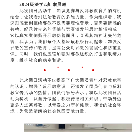
2024级法学2班 詹晨曦
此次团日活动中，知识竞赛与反邪教教育片的有机
结合，让我看到法治教育的多维力量。作为组织者，我
深刻感受到拒绝邪教不仅需要理性警示，更需要情感的
共鸣。纪录片带来的震撼与竞赛激发的思辨相辅相成，
它以真实案例撕开邪教伪善面具，直观其精神迷失的危
害。我认为，我们每个人都应该积极行动起来，加强反
邪教的宣传和教育，提高公众对邪教的警惕性和防范意
识。同时，我们也应该加强对邪教组织的打击和取缔力
度，维护社会的稳定和谐。
此次团日活动不仅提高了广大团员青年对邪教危害
的认识，增强了反邪教意识，还激发了团员们参与反邪
教宣传活动的热情。团员们纷纷表示，将以此次团日活
动为契机，从自身做起，积极传播相关知识，带动身边
更多人远离邪教，以青春之力守护健康、和谐的社会环
境，为营造清朗的社会氛围贡献力量。