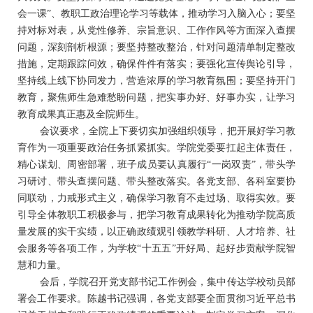
会一课”、教职工政治理论学习等载体，推动学习入脑入心；要坚
持对标对表，从党性修养、宗旨意识、工作作风等方面深入查摆
问题，深刻剖析根源；要坚持整改整治，针对问题清单制定整改
措施，定期跟踪问效，确保件件有落实；要强化宣传舆论引导，
坚持线上线下协同发力，营造浓厚的学习教育氛围；要坚持开门
教育，聚焦师生急难愁盼问题，把实事办好、好事办实，让学习
教育成果真正惠及全院师生。
会议要求，全院上下要切实加强组织领导，把开展好学习教
育作为一项重要政治任务抓紧抓实。学院党委要扛起主体责任，
精心谋划、周密部署，班子成员要认真履行
“一岗双责”，带头学
习研讨、带头查摆问题、带头整改落实。各党支部、各科室要协
同联动，力戒形式主义，确保学习教育不走过场、取得实效。要
引导全体教职工积极参与，把学习教育成果转化为推动学院高质
量发展的实干实绩，以正确政绩观引领教学科研、人才培养、社
会服务等各项工作，为学校“十五五”开好局、起好步贡献学院智
慧和力量。
会后，学院召开党支部书记工作例会，集中传达学校动员部
署会工作要求。陈越书记强调，各党支部要全面贯彻习近平总书