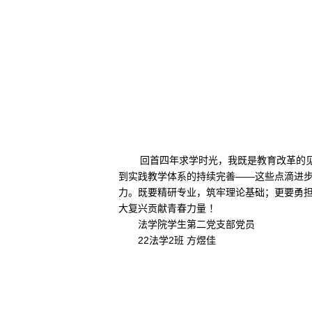
回首四年求学时光，我既是教育改革的
到实践教学体系的持续完善——这些点滴进
力。既要精研专业，筑牢理论基础；更要勇
大复兴贡献青春力量 ！
法学院学生第二党支部党员
22法学2班 方煜佳